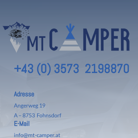
+43 (0) 3573 2198870
Adresse
Angerweg 19
A – 8753 Fohnsdorf
E-Mail
info@mt-camper.at